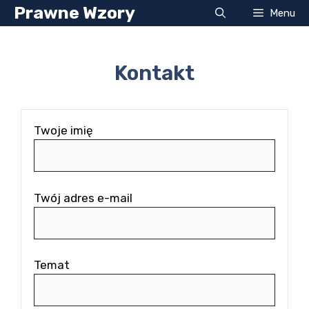
Przejdź
Prawne Wzory
Menu
do
treści
Kontakt
Twoje imię
Twój adres e-mail
Temat