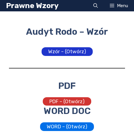
Przejdź
Prawne Wzory
Menu
do
treści
Audyt Rodo – Wzór
Wzór – (Otwórz)
PDF
PDF – (Otwórz)
WORD DOC
WORD – (Otwórz)