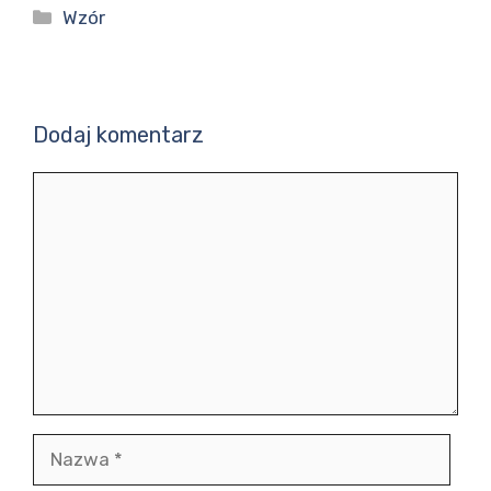
Kategorie
Wzór
Dodaj komentarz
Komentarz
Nazwa