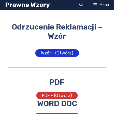
Przejdź
Prawne Wzory
Menu
do
treści
Odrzucenie Reklamacji –
Wzór
Wzór – (Otwórz)
PDF
PDF – (Otwórz)
WORD DOC