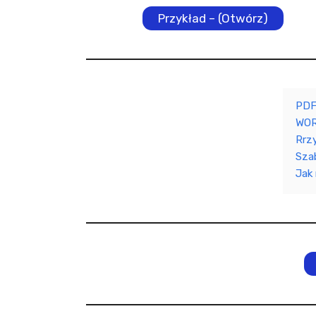
Przykład – (Otwórz)
PD
WOR
Rrz
Sza
Jak 