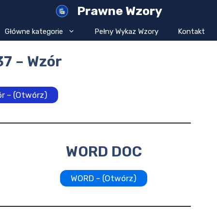
Prawne Wzory
Główne kategorie
Pełny Wykaz Wzory
Kontakt
37 – Wzór
r – (Otwórz)
WORD DOC
WORD – (Otwórz)