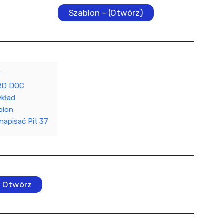
Szablon – (Otwórz)
F
D DOC
ykład
blon
napisać Pit 37
Otwórz