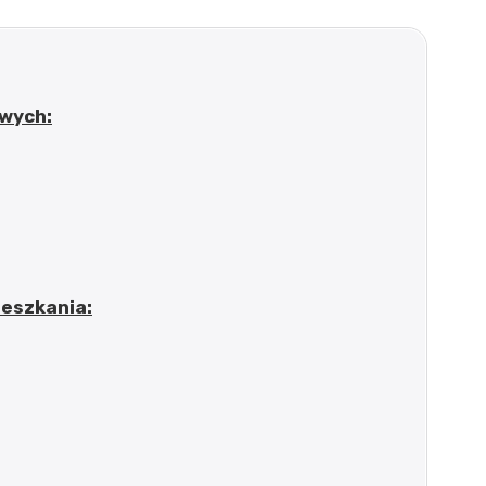
wych:
eszkania: