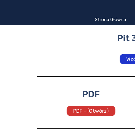
Przejdź
do
treści
Strona Główna
Pit 
Wzó
PDF
PDF – (Otwórz)