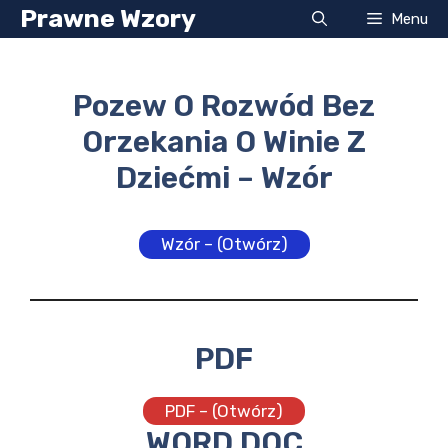
Przejdź
Prawne Wzory
Menu
do
treści
Pozew O Rozwód Bez
Orzekania O Winie Z
Dziećmi – Wzór
Wzór – (Otwórz)
PDF
PDF – (Otwórz)
WORD DOC