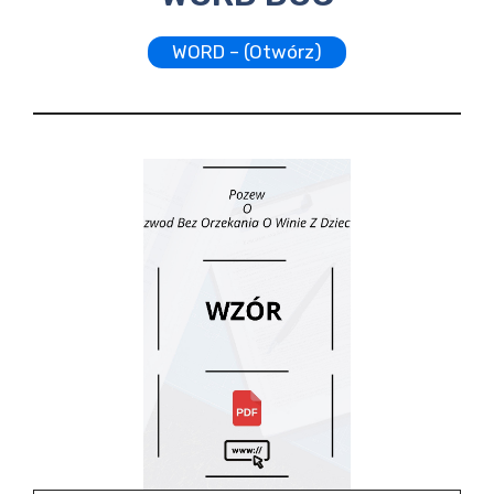
WORD – (Otwórz)