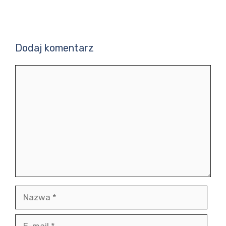
Dodaj komentarz
Komentarz
Nazwa
E-