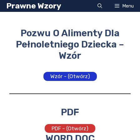
Przejdź
Prawne Wzory
Menu
do
treści
Pozwu O Alimenty Dla
Pełnoletniego Dziecka –
Wzór
Wzór – (Otwórz)
PDF
PDF – (Otwórz)
WORD DOC