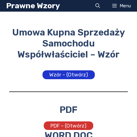
Przejdź
Prawne Wzory
Menu
do
treści
Umowa Kupna Sprzedaży
Samochodu
Współwłaściciel – Wzór
Wzór – (Otwórz)
PDF
PDF – (Otwórz)
WORD DOC