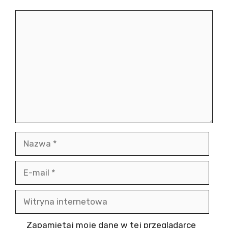
Komentarz
Nazwa
E-
mail
Witryna
internetowa
Zapamiętaj moje dane w tej przeglądarce