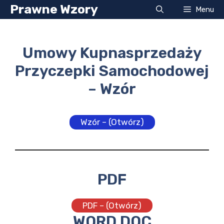
Przejdź
Prawne Wzory
Menu
do
treści
Umowy Kupnasprzedaży
Przyczepki Samochodowej
– Wzór
Wzór – (Otwórz)
PDF
PDF – (Otwórz)
WORD DOC