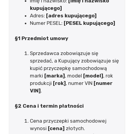
Imię i nazwisko:
[imię i nazwisko
kupującego]
Adres:
[adres kupującego]
Numer PESEL:
[PESEL kupującego]
§1 Przedmiot umowy
Sprzedawca zobowiązuje się
sprzedać, a Kupujący zobowiązuje się
kupić przyczepkę samochodową
marki
[marka]
, model
[model]
, rok
produkcji
[rok]
, numer VIN
[numer
VIN]
.
§2 Cena i termin płatności
Cena przyczepki samochodowej
wynosi
[cena]
złotych.