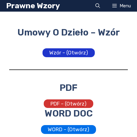
Przejdź
Prawne Wzory
Menu
do
treści
Umowy O Dzieło – Wzór
Wzór – (Otwórz)
PDF
PDF – (Otwórz)
WORD DOC
WORD – (Otwórz)