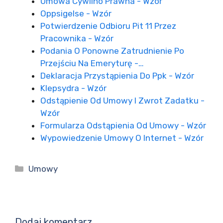
Umowa Cywilno Prawna - Wzór
Oppsigelse - Wzór
Potwierdzenie Odbioru Pit 11 Przez
Pracownika - Wzór
Podania O Ponowne Zatrudnienie Po
Przejściu Na Emeryturę -…
Deklaracja Przystąpienia Do Ppk - Wzór
Klepsydra - Wzór
Odstąpienie Od Umowy I Zwrot Zadatku -
Wzór
Formularza Odstąpienia Od Umowy - Wzór
Wypowiedzenie Umowy O Internet - Wzór
Kategorie
Umowy
Dodaj komentarz