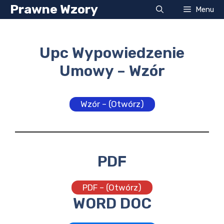
Przejdź
Prawne Wzory
Menu
do
treści
Upc Wypowiedzenie
Umowy – Wzór
Wzór – (Otwórz)
PDF
PDF – (Otwórz)
WORD DOC