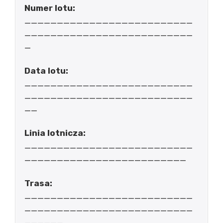
Numer lotu:
__________________________
__________________________
_
Data lotu:
__________________________
__________________________
__
Linia lotnicza:
__________________________
_________________________
Trasa:
__________________________
__________________________
______