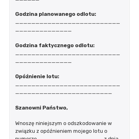
Godzina planowanego odlotu:
__________________________
______________
Godzina faktycznego odlotu:
__________________________
______________
Opóźnienie lotu:
__________________________
________________________
Szanowni Państwo,
Wnoszę niniejszym o odszkodowanie w
związku z opóźnieniem mojego lotu o
numerze ________________ z dnia