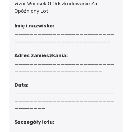
Wzór Wniosek O Odszkodowanie Za
Opóźniony Lot
Imię i nazwisko:
__________________________
_________________________
Adres zamieszkania:
__________________________
_______________________
Data:
__________________________
__________________________
________
Szczegóły lotu: