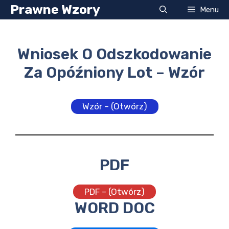
Przejdź
Prawne Wzory
Menu
do
treści
Wniosek O Odszkodowanie
Za Opóźniony Lot – Wzór
Wzór – (Otwórz)
PDF
PDF – (Otwórz)
WORD DOC