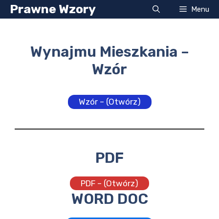
Przejdź
Prawne Wzory
Menu
do
treści
Wynajmu Mieszkania –
Wzór
Wzór – (Otwórz)
PDF
PDF – (Otwórz)
WORD DOC