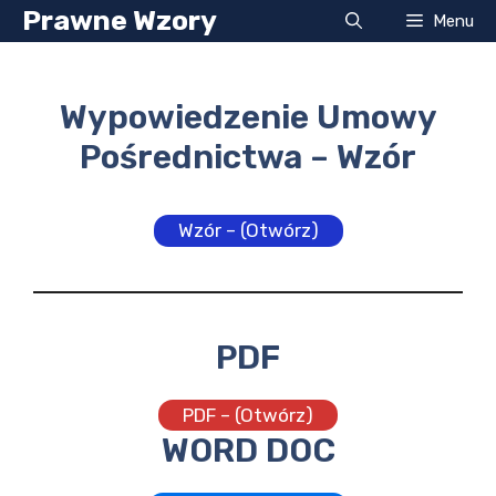
Przejdź
Prawne Wzory
Menu
do
treści
Wypowiedzenie Umowy
Pośrednictwa – Wzór
Wzór – (Otwórz)
PDF
PDF – (Otwórz)
WORD DOC