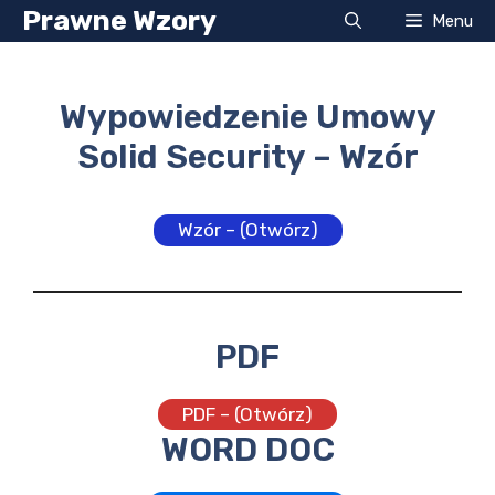
Przejdź
Prawne Wzory
Menu
do
treści
Wypowiedzenie Umowy
Solid Security – Wzór
Wzór – (Otwórz)
PDF
PDF – (Otwórz)
WORD DOC