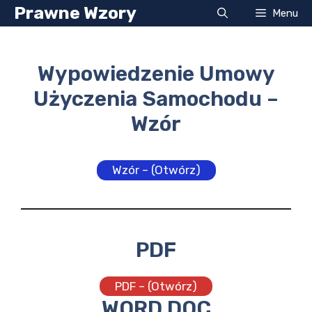
Przejdź
Prawne Wzory
Menu
do
treści
Wypowiedzenie Umowy
Użyczenia Samochodu –
Wzór
Wzór – (Otwórz)
PDF
PDF – (Otwórz)
WORD DOC