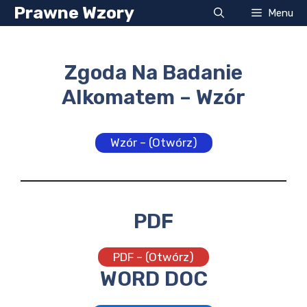
Przejdź
Prawne Wzory
Menu
do
treści
Zgoda Na Badanie
Alkomatem – Wzór
Wzór – (Otwórz)
PDF
PDF – (Otwórz)
WORD DOC