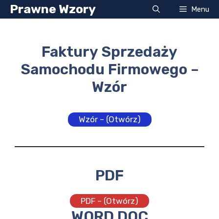
Przejdź
Prawne Wzory
Menu
do
treści
Faktury Sprzedaży
Samochodu Firmowego –
Wzór
Wzór – (Otwórz)
PDF
PDF – (Otwórz)
WORD DOC