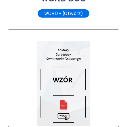
WORD – (Otwórz)