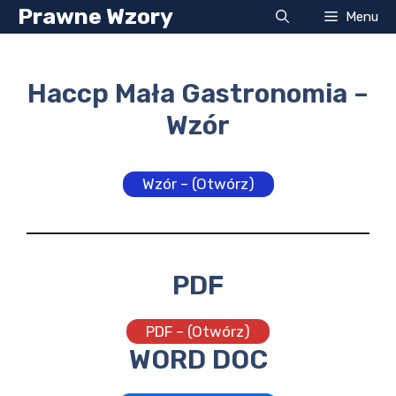
Przejdź
Prawne Wzory
Menu
do
treści
Haccp Mała Gastronomia –
Wzór
Wzór – (Otwórz)
PDF
PDF – (Otwórz)
WORD DOC