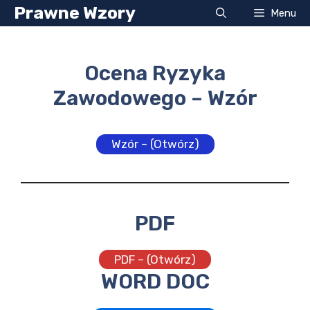
Przejdź
Prawne Wzory
Menu
do
treści
Ocena Ryzyka
Zawodowego – Wzór
Wzór – (Otwórz)
PDF
PDF – (Otwórz)
WORD DOC