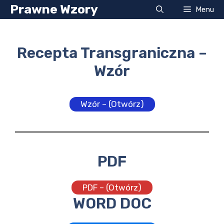
Przejdź
Prawne Wzory
Menu
do
treści
Recepta Transgraniczna –
Wzór
Wzór – (Otwórz)
PDF
PDF – (Otwórz)
WORD DOC