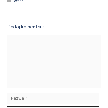
Kategorie
Wzór
Dodaj komentarz
Komentarz
Nazwa