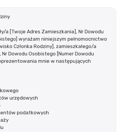
ziny
ały/a [Twoje Adres Zamieszkania], Nr Dowodu
istego] wyrażam niniejszym pełnomocnictwo
azwisko Członka Rodziny], zamieszkałego/a
], Nr Dowodu Osobistego [Numer Dowodu
 reprezentowania mnie w następujących
ankowego
ntów urzędowych
e
umentów podatkowych
daży
du