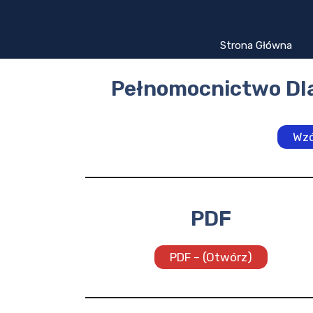
Przejdź
do
treści
Strona Główna
Pełnomocnictwo Dla
Wzó
PDF
PDF – (Otwórz)