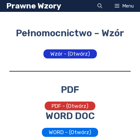
Przejdź
Prawne Wzory
Menu
do
treści
Pełnomocnictwo – Wzór
Wzór – (Otwórz)
PDF
PDF – (Otwórz)
WORD DOC
WORD – (Otwórz)