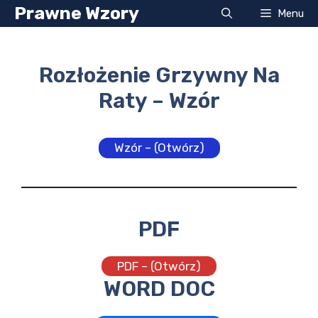
Przejdź
Prawne Wzory
Menu
do
treści
Rozłożenie Grzywny Na
Raty – Wzór
Wzór – (Otwórz)
PDF
PDF – (Otwórz)
WORD DOC