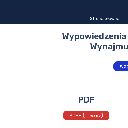
Przejdź
do
treści
Strona Główna
Wypowiedzenia
Wynajmu
Wzó
PDF
PDF – (Otwórz)