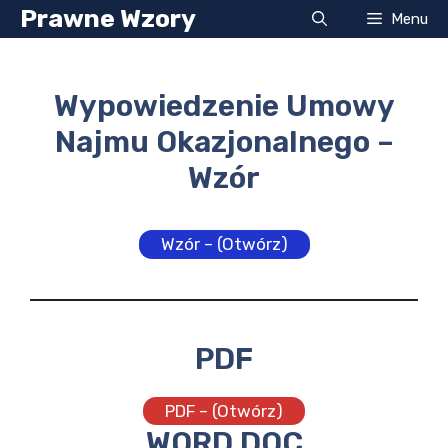
Przejdź
Prawne Wzory
Menu
do
treści
Wypowiedzenie Umowy
Najmu Okazjonalnego –
Wzór
Wzór – (Otwórz)
PDF
PDF – (Otwórz)
WORD DOC